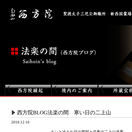
西方院BLOG法楽の間 寒い日の二上山
2016.12.16
キンと冷えた日の早朝と月夜の二上山遠景。