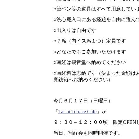
○筆ペン等の道具はすべて用意してい
○洗心庵入口にある経題を自由に選ん
○出入りは自由です
○７席（内イス席１つ）定員です
○どなたでもご参加いただけます
○写経は観音堂へ納めてください
○写経料は志納です（決まった金額は
賽銭箱へお納めください）
今月６月１７日（日曜日）
「
Taishi Terrace Cafe
」が
９：３０～１２：００頃 限定OPEN
当日、写経会も同時開催です。